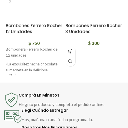
Bombones Ferrero Rocher
Bombones Ferrero Rocher
C
12 Unidades
3 Unidades
F
$
750
$
300
Bombonera Ferrero Rocher de
12 unidades
«La exquisitez hecha chocolate:
sumérgete en la deliciosa
combinación de crujiente
avellana, suave chocolate y una
sorprendente textura dorada.
Perfecto para compartir
Comprá En Minutos
momentos dulces y sorprender a
Elegí tu producto y completá el pedido online.
tus seres queridos. ¡Disfruta de
Elegí Cuándo Entregar
un sabor único con cada bocado
de Ferrero Rocher!»
Hoy, mañana o una fecha programada.
Nosotros Nos Encargamos
Agendá tus fechas especiales