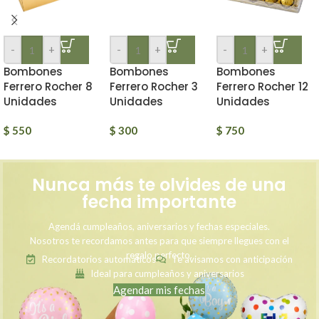
-
+
-
+
-
+
Bombones
Bombones
Bombones
Ferrero Rocher 8
Ferrero Rocher 3
Ferrero Rocher 12
Unidades
Unidades
Unidades
$
550
$
300
$
750
Nunca más te olvides de una
fecha importante
Agendá cumpleaños, aniversarios y fechas especiales.
Nosotros te recordamos antes para que siempre llegues con el
regalo perfecto.
Recordatorios automáticos
Te avisamos con anticipación
Ideal para cumpleaños y aniversarios
Agendar mis fechas