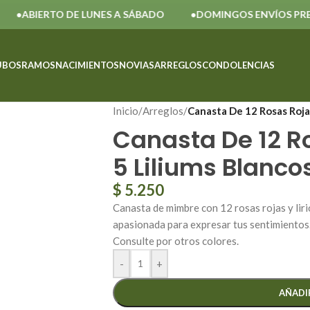
BIERTO DE LUNES A SÁBADO
DOMINGOS ENVÍOS PREVIA
UBOS
RAMOS
NACIMIENTOS
NOVIAS
ARREGLOS
CONDOLENCIAS
Inicio
/
Arreglos
/
Canasta De 12 Rosas Rojas
Canasta De 12 R
5 Liliums Blanco
$
5.250
Canasta de mimbre con 12 rosas rojas y lir
apasionada para expresar tus sentimientos.
Consulte por otros colores.
-
+
AÑADI