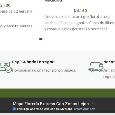
Mediana
2.900
$
4.150
 base de 12 gerbers
Nuestro exquisito arreglo floral es una
combinación de elegantes flores de lilium
 y tarjeta impresa.
y rosas, alegres gerberas y hermosas
felpillas multicolor, todo cuidadosamente
dispuesto en una base de cerámica de alta
calidad. Este regalo es perfecto para
cualquier ocasión especial o simplemente
para agregar un toque de belleza y color 
Elegí Cuándo Entregar
Nosot
tu hogar u oficina. Las flores frescas y
Hoy, mañana o una fecha programada.
Armamo
vibrantes junto con la durabilidad de la
regalo
cerámica aseguran que este arreglo sea
una adición impresionante y duradera a
cualquier espacio. ¡Haz que alguien se
sienta especial con este hermoso arreglo
floral multicolor!