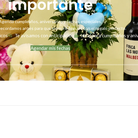
importante
Agendá cumpleaños, aniversarios y fechas especiales.
ecordamos antes para que siempre llegues con el regalo perfecto.
icos
Te avisamos con anticipación
Ideal para cumpleaños y ani
Agendar mis fechas