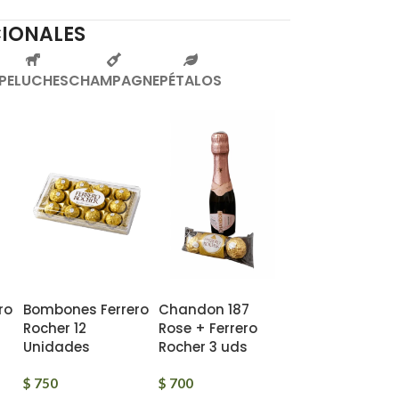
CIONALES
PELUCHES
CHAMPAGNE
PÉTALOS
ro
Bombones Ferrero
Chandon 187
Chandon 187
Rocher 12
Rose + Ferrero
Delice + Ferrer
Unidades
Rocher 3 uds
Rocher 3 uds
$
750
$
700
$
700