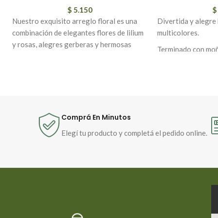
$
5.150
$
Nuestro exquisito arreglo floral es una
Divertida y alegre
combinación de elegantes flores de lilium
multicolores.
y rosas, alegres gerberas y hermosas
Terminado con moño
felpillas multicolor, todo cuidadosamente
dispuesto en una base de cerámica de alta
calidad. Este regalo es perfecto para
cualquier ocasión especial o simplemente
para agregar un toque de belleza y color a
tu hogar u oficina. Las flores frescas y
Comprá En Minutos
vibrantes junto con la durabilidad de la
Elegí tu producto y completá el pedido online.
cerámica aseguran que este arreglo sea
una adición impresionante y duradera a
cualquier espacio. ¡Haz que alguien se
sienta especial con este hermoso arreglo
floral multicolor!