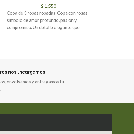
$
1.550
$
Copa de 3 rosas rosadas, Copa con rosas
Copa de 6 rosas lil
símbolo de amor profundo, pasión y
símbolo de amor pr
compromiso. Un detalle elegante que
compromiso. Un det
transmite emociones intensas y sinceras.
transmite emocione
Ideal para sorprender a alguien especial o
Ideal para sorprend
decorar con un toque romántico y lleno de
decorar con un toq
significado
significado
a
ros Nos Encargamos
s, envolvemos y entregamos tu
.