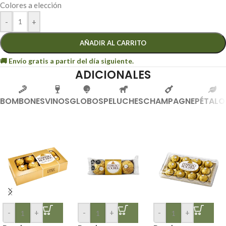
Colores a elección
-
+
AÑADIR AL CARRITO
ADICIONALES
BOMBONES
VINOS
GLOBOS
PELUCHES
CHAMPAGNE
PÉTALO
-
+
-
+
-
+