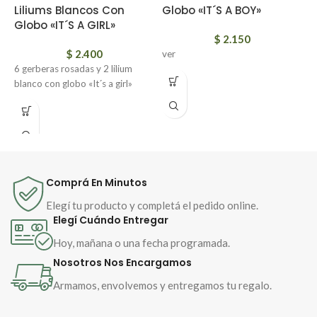
Liliums Blancos Con
Globo «IT´S A BOY»
L
Globo «IT´S A GIRL»
M
$
2.150
$
2.400
ver
6 gerberas rosadas y 2 lilium
E
blanco con globo «It´s a girl»
l
g
m
l
e
g
p
Comprá En Minutos
o
e
Elegí tu producto y completá el pedido online.
d
Elegí Cuándo Entregar
c
Hoy, mañana o una fecha programada.
p
Nosotros Nos Encargamos
Armamos, envolvemos y entregamos tu regalo.