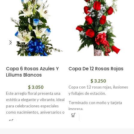
Copa 6 Rosas Azules Y
Copa De 12 Rosas Rojas
C
Liliums Blancos
$
3.250
$
3.050
Copa con 12 rosas rojas, ilusiones
E
Este arreglo floral presenta una
y follajes de estación.
e
estética elegante y vibrante, ideal
m
Terminado con moño y tarjeta
para celebraciones especiales
e
impresa.
como nacimientos, aniversarios o
T
Agendá tus fechas especiales
eventos corporativos. La
i
combinación de tonos blancos y
azules transmite una sensación de