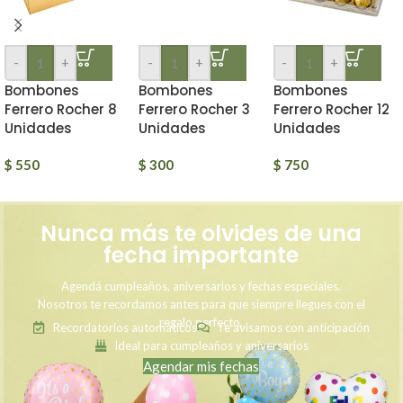
-
+
-
+
-
+
Bombones
Bombones
Bombones
Ferrero Rocher 8
Ferrero Rocher 3
Ferrero Rocher 12
Unidades
Unidades
Unidades
$
550
$
300
$
750
Nunca más te olvides de una
fecha importante
Agendá cumpleaños, aniversarios y fechas especiales.
Nosotros te recordamos antes para que siempre llegues con el
regalo perfecto.
Recordatorios automáticos
Te avisamos con anticipación
Ideal para cumpleaños y aniversarios
Agendar mis fechas