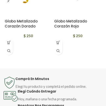
Globo Metalizado
Globo Metalizado
G
Corazón Dorado
Corazón Rojo
B
$
250
$
250
I
m
p
f
D
a
d
a
Comprá En Minutos
Elegí tu producto y completá el pedido online.
Elegí Cuándo Entregar
Hoy, mañana o una fecha programada.
Nosotros Nos Encargamos