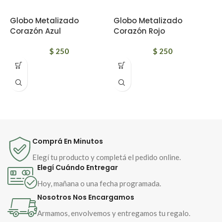
Globo Metalizado
Globo Metalizado
G
Corazón Azul
Corazón Rojo
C
$
250
$
250
C
g
b
d
p
c
D
d
Comprá En Minutos
h
m
Elegí tu producto y completá el pedido online.
Elegí Cuándo Entregar
Hoy, mañana o una fecha programada.
Nosotros Nos Encargamos
Armamos, envolvemos y entregamos tu regalo.