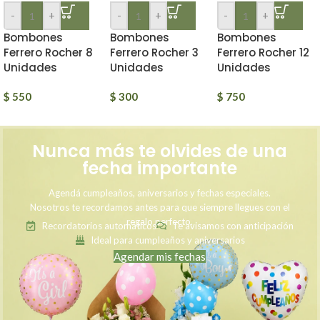
-
+
-
+
-
+
Bombones
Bombones
Bombones
Ferrero Rocher 8
Ferrero Rocher 3
Ferrero Rocher 12
Unidades
Unidades
Unidades
$
550
$
300
$
750
Nunca más te olvides de una
fecha importante
Agendá cumpleaños, aniversarios y fechas especiales.
Nosotros te recordamos antes para que siempre llegues con el
regalo perfecto.
Recordatorios automáticos
Te avisamos con anticipación
Ideal para cumpleaños y aniversarios
Agendar mis fechas