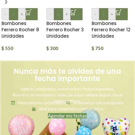
-
+
-
+
-
+
Bombones
Bombones
Bombones
Ferrero Rocher 8
Ferrero Rocher 3
Ferrero Rocher 12
Unidades
Unidades
Unidades
$
550
$
300
$
750
Nunca más te olvides de una
fecha importante
Agendá cumpleaños, aniversarios y fechas especiales.
Nosotros te recordamos antes para que siempre llegues con el
regalo perfecto.
Recordatorios automáticos
Te avisamos con anticipación
Ideal para cumpleaños y aniversarios
Agendar mis fechas