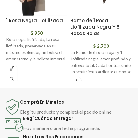
1 Rosa Negra Liofilizada
Ramo de 1 Rosa
R
Liofilizada Negra Y 6
$
950
Rosas Rojas
Rosa negra liofilizada, La rosa
$
2.700
liofilizada, preservada en su
máximo esplendor, simboliza el
un Ramo de 6 rosas rojas y 1
amor eterno y la belleza inmortal.
liofilizada negra, amor profundo y
Su aspecto natural se mantiene
entrega total. Cada flor transmite
intacto, como un recuerdo
un sentimiento ardiente que no se
imborrable de momentos
esconde ni se apaga.
especiales.
En el centro, una rosa negra
liofilizada, símbolo de lo eterno, el
misterio y la transformación. Un
Comprá En Minutos
detalle que perdura en el tiempo.
Elegí tu producto y completá el pedido online.
Un ramo que no solo se ve: se
Elegí Cuándo Entregar
siente.
Hoy, mañana o una fecha programada.
Nosotros Nos Encargamos