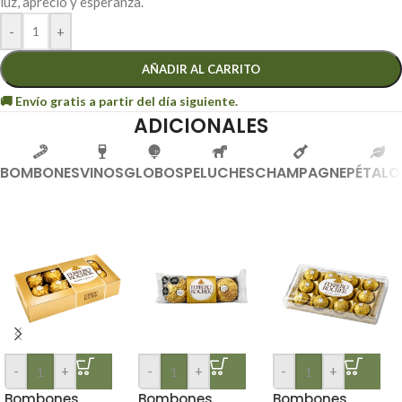
luz, aprecio y esperanza.
-
+
AÑADIR AL CARRITO
ADICIONALES
BOMBONES
VINOS
GLOBOS
PELUCHES
CHAMPAGNE
PÉTALO
-
+
-
+
-
+
Bombones
Bombones
Bombones