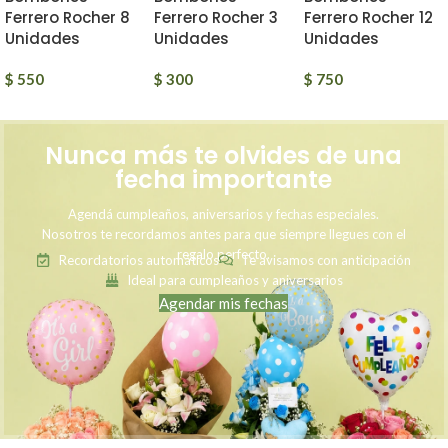
Ferrero Rocher 8
Ferrero Rocher 3
Ferrero Rocher 12
Unidades
Unidades
Unidades
$
550
$
300
$
750
Nunca más te olvides de una
fecha importante
Agendá cumpleaños, aniversarios y fechas especiales.
Nosotros te recordamos antes para que siempre llegues con el
regalo perfecto.
Recordatorios automáticos
Te avisamos con anticipación
Ideal para cumpleaños y aniversarios
Agendar mis fechas