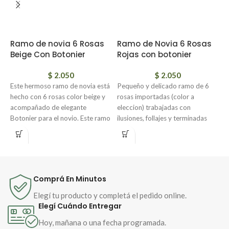
Ramo de novia 6 Rosas
Ramo de Novia 6 Rosas
R
Beige Con Botonier
Rojas con botonier
R
B
$
2.050
$
2.050
Este hermoso ramo de novia está
Pequeño y delicado ramo de 6
hecho con 6 rosas color beige y
rosas importadas (color a
R
acompañado de elegante
eleccion) trabajadas con
r
Botonier para el novio. Este ramo
ilusiones, follajes y terminadas
i
es perfecto para una boda íntima
con cinta floral waterproof en la
d
y elegante. Las rosas simbolizan
base.
l
amor y cariño, mientras que el
d
Es ideal tanto para civil como
color beige transmite elegancia y
n
para damas de honor.
sofisticación.
B
Comprá En Minutos
Con Botonier de regalo
Elegí tu producto y completá el pedido online.
Elegí Cuándo Entregar
Hoy, mañana o una fecha programada.