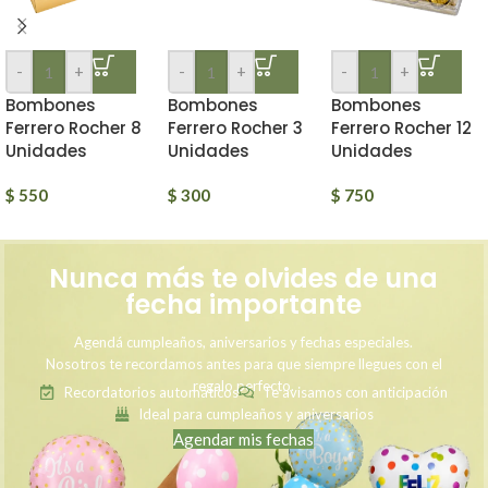
-
+
-
+
-
+
Bombones
Bombones
Bombones
Ferrero Rocher 8
Ferrero Rocher 3
Ferrero Rocher 12
Unidades
Unidades
Unidades
$
550
$
300
$
750
Nunca más te olvides de una
fecha importante
Agendá cumpleaños, aniversarios y fechas especiales.
Nosotros te recordamos antes para que siempre llegues con el
regalo perfecto.
Recordatorios automáticos
Te avisamos con anticipación
Ideal para cumpleaños y aniversarios
Agendar mis fechas