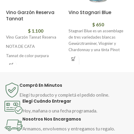
Vino Garzón Reserva
Vino Stagnari Blue
V
Tannat
$
650
$
1.100
Stagnari Blue es un assemblage
V
Vino Garzón Tannat Reserva
de tres variedades blancas
N
Gewürztraminer, Viognier y
NOTA DE CATA
S
Chardonnay y una tinta Pinot
c
Tannat de color purpura
Noir, provenientes de los viñedos
r
sumamente intenso con aromas
de La Puebla, de suelos
a
muy frescos que nos recuerdan a
profundos de granito rosado.
i
frutos rojosy negros como
Surge de una combinación
d
ciruelas y frambuesas junto con
familiar, a la experiencia de más
m
Comprá En Minutos
un delicado aroma especiado. En
de 35 años de enólogo del
b
boca se presenta con marcada
fundador de la bodega, Héctor
Elegí tu producto y completá el pedido online.
c
personalidad. Sus taninos
Stagnari, se le suma la innovación
Elegí Cuándo Entregar
maduros y su mineralidad lo
de su hijo, también enólogo,
Hoy, mañana o una fecha programada.
transforman en un vino con gran
Renzo Stagnari.
Nosotros Nos Encargamos
identidad de terruño.
Armamos, envolvemos y entregamos tu regalo.