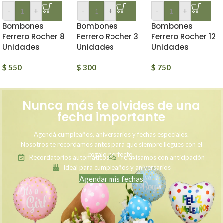
-
+
-
+
-
+
Bombones
Bombones
Bombones
Ferrero Rocher 8
Ferrero Rocher 3
Ferrero Rocher 12
Unidades
Unidades
Unidades
$
550
$
300
$
750
Nunca más te olvides de una
fecha importante
Agendá cumpleaños, aniversarios y fechas especiales.
Nosotros te recordamos antes para que siempre llegues con el
regalo perfecto.
Recordatorios automáticos
Te avisamos con anticipación
Ideal para cumpleaños y aniversarios
Agendar mis fechas