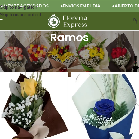
ENDADOS
ENVÍOS EN EL DÍA
ABIERTO DE LUNES A SÁ
Skip to navigation
Skip to main content
Ramos
Inicio
/
Ramos
/
Página 5
Mostrando 81–81 de 81 resultados
Mostrar filtros