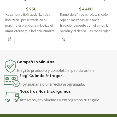
$
950
$
4.400
Rosa negra liofilizada, La rosa
Ramo de 24 rosas rojas, El color
R
liofilizada, preservada en su
rojo en las rosas se asocia
y
máximo esplendor, simboliza el
tradicionalmente con el amor, la
r
amor eterno y la belleza inmortal.
pasión y el deseo. Las rosas rojas
e
Su aspecto natural se mantiene
son un símbolo de amor
y
intacto, como un recuerdo
apasionado y compromiso
imborrable de momentos
duradero. El rojo es un color
especiales.
vibrante y emocionalmente
intenso que transmite un mensaje
Comprá En Minutos
poderoso y profundo. Las rosas
rojas también pueden simbolizar
Elegí tu producto y completá el pedido online.
el respeto y la admiración hacia
Elegí Cuándo Entregar
alguien especial. En resumen, el
Hoy, mañana o una fecha programada.
color rojo en las rosas es un
Nosotros Nos Encargamos
símbolo clásico y universal del
amor y la pasión.
Armamos, envolvemos y entregamos tu regalo.