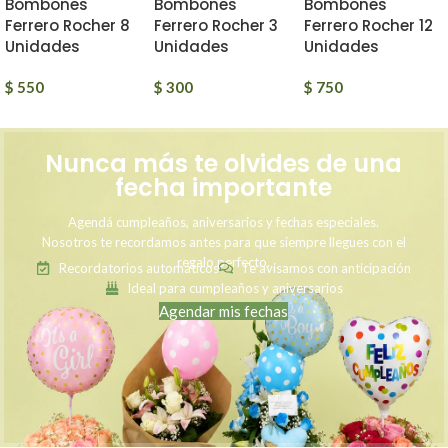
Bombones
Bombones
Bombones
Ferrero Rocher 8
Ferrero Rocher 3
Ferrero Rocher 12
Unidades
Unidades
Unidades
$
550
$
300
$
750
Nunca más te olvides de una
fecha importante
Agendá cumpleaños, aniversarios y fechas especiales.
Nosotros te recordamos antes para que siempre llegues con el
regalo perfecto.
Recordatorios automáticos
Te avisamos con anticipación
Ideal para cumpleaños y aniversarios
Agendar mis fechas