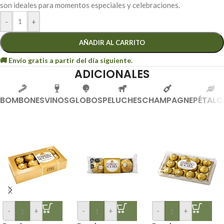
son ideales para momentos especiales y celebraciones.
-
+
AÑADIR AL CARRITO
ADICIONALES
BOMBONES
VINOS
GLOBOS
PELUCHES
CHAMPAGNE
PÉTALO
-
+
-
+
-
+