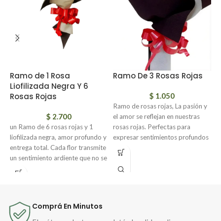
Ramo de 1 Rosa
Ramo De 3 Rosas Rojas
R
Liofilizada Negra Y 6
n
Rosas Rojas
$
1.050
B
Ramo de rosas rojas, La pasión y
$
2.700
el amor se reflejan en nuestras
un Ramo de 6 rosas rojas y 1
rosas rojas. Perfectas para
R
liofilizada negra, amor profundo y
expresar sentimientos profundos
l
entrega total. Cada flor transmite
y románticos
g
un sentimiento ardiente que no se
a
esconde ni se apaga.
g
v
En el centro, una rosa negra
o
liofilizada, símbolo de lo eterno, el
s
misterio y la transformación. Un
Comprá En Minutos
e
detalle que perdura en el tiempo.
a