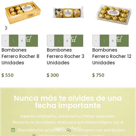
-
+
-
+
-
+
Bombones
Bombones
Bombones
Ferrero Rocher 8
Ferrero Rocher 3
Ferrero Rocher 12
Unidades
Unidades
Unidades
$
550
$
300
$
750
Nunca más te olvides de una
fecha importante
Agendá cumpleaños, aniversarios y fechas especiales.
Nosotros te recordamos antes para que siempre llegues con el
regalo perfecto.
Recordatorios automáticos
Te avisamos con anticipación
Ideal para cumpleaños y aniversarios