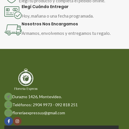
Elegí tu producto y completá el pedido online.
Un ramo que no solo se ve: se
e
Elegí Cuándo Entregar
siente.
m
Hoy, mañana o una fecha programada.
e
Nosotros Nos Encargamos
Armamos, envolvemos y entregamos tu regalo.
Durazno 1426, Montevideo.
Teléfonos: 2904 9973 - 092 818 251
floreriaexpressuy@gmail.com