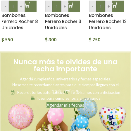
-
+
-
+
-
+
Bombones
Bombones
Bombones
Ferrero Rocher 8
Ferrero Rocher 3
Ferrero Rocher 12
Unidades
Unidades
Unidades
$
550
$
300
$
750
Nunca más te olvides de una
fecha importante
Agendá cumpleaños, aniversarios y fechas especiales.
Nosotros te recordamos antes para que siempre llegues con el
regalo perfecto.
Recordatorios automáticos
Te avisamos con anticipación
Ideal para cumpleaños y aniversarios
Agendar mis fechas