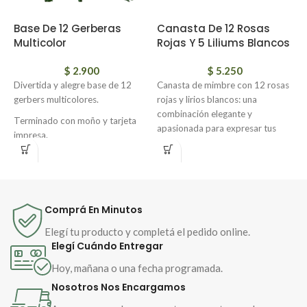
Base De 12 Gerberas
Canasta De 12 Rosas
C
Multicolor
Rojas Y 5 Liliums Blancos
D
M
$
2.900
$
5.250
Divertida y alegre base de 12
Canasta de mimbre con 12 rosas
gerbers multicolores.
rojas y lirios blancos: una
N
combinación elegante y
d
Terminado con moño y tarjeta
apasionada para expresar tus
c
impresa.
sentimientos. ¡Envía amor y
f
belleza hoy mismo!
a
Consulte por otros colores.
v
L
g
Comprá En Minutos
r
r
Elegí tu producto y completá el pedido online.
y
Elegí Cuándo Entregar
Hoy, mañana o una fecha programada.
Nosotros Nos Encargamos