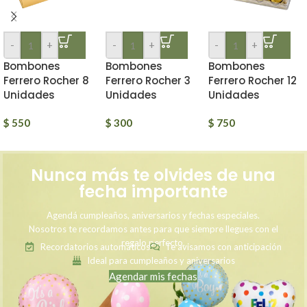
-
+
-
+
-
+
Bombones
Bombones
Bombones
Ferrero Rocher 8
Ferrero Rocher 3
Ferrero Rocher 12
Unidades
Unidades
Unidades
$
550
$
300
$
750
Nunca más te olvides de una
fecha importante
Agendá cumpleaños, aniversarios y fechas especiales.
Nosotros te recordamos antes para que siempre llegues con el
regalo perfecto.
Recordatorios automáticos
Te avisamos con anticipación
Ideal para cumpleaños y aniversarios
Agendar mis fechas