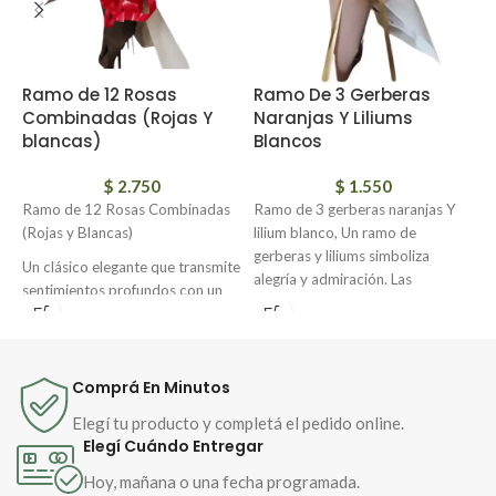
Ramo de 12 Rosas
Ramo De 3 Gerberas
R
Combinadas (Rojas Y
Naranjas Y Liliums
blancas)
Blancos
R
$
2.750
$
1.550
e
Ramo de 12 Rosas Combinadas
Ramo de 3 gerberas naranjas Y
r
(Rojas y Blancas)
lilium blanco, Un ramo de
e
gerberas y liliums simboliza
y
Un clásico elegante que transmite
alegría y admiración. Las
sentimientos profundos con un
gerberas, con sus colores
equilibrio perfecto de pasión y
vibrantes, representan energía,
pureza. Este ramo de 12 rosas
optimismo y pureza de
combinadas en tonos rojos y
sentimientos. Los liliums, con su
blancos es ideal para sorprender
Comprá En Minutos
elegancia y fragancia, expresan
en ocasiones especiales, expresar
amor, gratitud y renovación
Elegí tu producto y completá el pedido online.
amor sincero o enviar un gesto
espiritual. Juntas, forman un
Elegí Cuándo Entregar
significativo con estilo.
mensaje de luz, aprecio y
Hoy, mañana o una fecha programada.
esperanza.