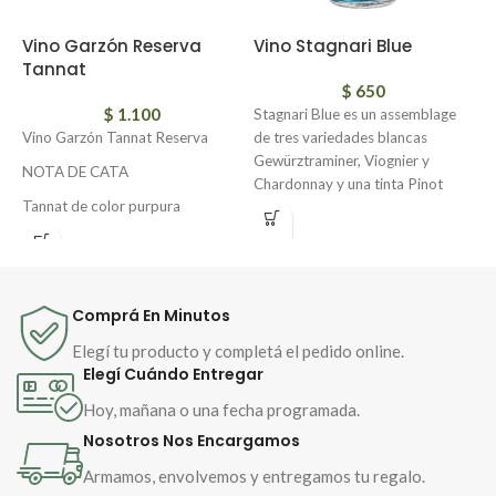
Vino Garzón Reserva
Vino Stagnari Blue
V
Tannat
$
650
$
1.100
Stagnari Blue es un assemblage
V
Vino Garzón Tannat Reserva
de tres variedades blancas
N
Gewürztraminer, Viognier y
NOTA DE CATA
S
Chardonnay y una tinta Pinot
c
Tannat de color purpura
Noir, provenientes de los viñedos
r
sumamente intenso con aromas
de La Puebla, de suelos
a
muy frescos que nos recuerdan a
profundos de granito rosado.
i
frutos rojosy negros como
Surge de una combinación
d
ciruelas y frambuesas junto con
familiar, a la experiencia de más
m
Comprá En Minutos
un delicado aroma especiado. En
de 35 años de enólogo del
b
boca se presenta con marcada
fundador de la bodega, Héctor
Elegí tu producto y completá el pedido online.
c
personalidad. Sus taninos
Stagnari, se le suma la innovación
Elegí Cuándo Entregar
maduros y su mineralidad lo
de su hijo, también enólogo,
Hoy, mañana o una fecha programada.
transforman en un vino con gran
Renzo Stagnari.
Nosotros Nos Encargamos
identidad de terruño.
Armamos, envolvemos y entregamos tu regalo.