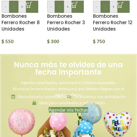
-
+
-
+
-
+
Bombones
Bombones
Bombones
Ferrero Rocher 8
Ferrero Rocher 3
Ferrero Rocher 12
Unidades
Unidades
Unidades
$
550
$
300
$
750
Nunca más te olvides de una
fecha importante
Agendá cumpleaños, aniversarios y fechas especiales.
Nosotros te recordamos antes para que siempre llegues con el
regalo perfecto.
Recordatorios automáticos
Te avisamos con anticipación
Ideal para cumpleaños y aniversarios
Agendar mis fechas