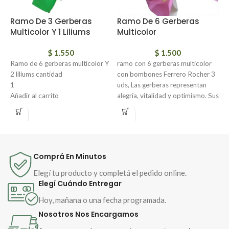
Ramo De 3 Gerberas
Ramo De 6 Gerberas
R
Multicolor Y 1 Liliums
Multicolor
C
b
$
1.550
$
1.500
Ramo de 6 gerberas multicolor Y
ramo con 6 gerberas multicolor
2 liliums cantidad
con bombones Ferrero Rocher 3
P
1
uds, Las gerberas representan
E
Añadir al carrito
alegría, vitalidad y optimismo. Sus
b
Ramo de 6 gerberas multicolor Y
colores transmiten diferentes
J
2 liliums, Un ramo de gerberas y
sentimientos: el rojo simboliza
v
liliums simboliza alegría y
amor, el amarillo felicidad, el rosa
admiración. Las gerberas, con sus
gratitud y el blanco pureza.
colores vibrantes, representan
Comprá En Minutos
energía, optimismo y pureza de
sentimientos. Los liliums, con su
Elegí tu producto y completá el pedido online.
elegancia y fragancia, expresan
Elegí Cuándo Entregar
amor, gratitud y renovación
Hoy, mañana o una fecha programada.
espiritual. Juntas, forman un
Nosotros Nos Encargamos
mensaje de luz, aprecio y
esperanza.