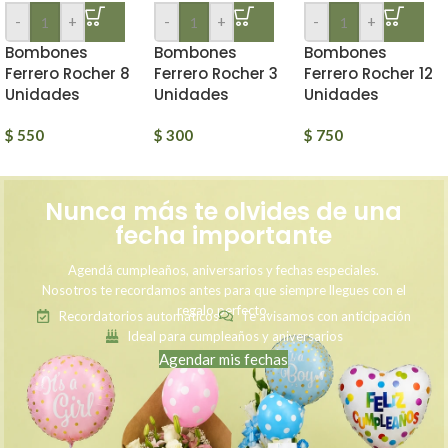
-
+
-
+
-
+
Bombones
Bombones
Bombones
Ferrero Rocher 8
Ferrero Rocher 3
Ferrero Rocher 12
Unidades
Unidades
Unidades
$
550
$
300
$
750
Nunca más te olvides de una
fecha importante
Agendá cumpleaños, aniversarios y fechas especiales.
Nosotros te recordamos antes para que siempre llegues con el
regalo perfecto.
Recordatorios automáticos
Te avisamos con anticipación
Ideal para cumpleaños y aniversarios
Agendar mis fechas