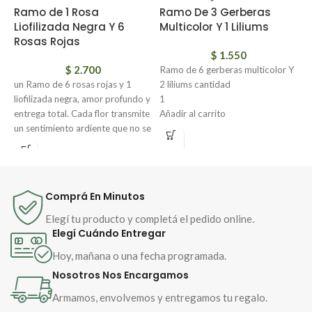
Ramo de 1 Rosa
Ramo De 3 Gerberas
R
Liofilizada Negra Y 6
Multicolor Y 1 Liliums
R
Rosas Rojas
a
$
1.550
$
2.700
Ramo de 6 gerberas multicolor Y
un Ramo de 6 rosas rojas y 1
2 liliums cantidad
R
liofilizada negra, amor profundo y
1
l
entrega total. Cada flor transmite
Añadir al carrito
g
un sentimiento ardiente que no se
Ramo de 6 gerberas multicolor Y
a
esconde ni se apaga.
2 liliums, Un ramo de gerberas y
g
liliums simboliza alegría y
v
En el centro, una rosa negra
admiración. Las gerberas, con sus
o
liofilizada, símbolo de lo eterno, el
colores vibrantes, representan
s
misterio y la transformación. Un
Comprá En Minutos
energía, optimismo y pureza de
e
detalle que perdura en el tiempo.
sentimientos. Los liliums, con su
a
Elegí tu producto y completá el pedido online.
Un ramo que no solo se ve: se
elegancia y fragancia, expresan
e
Elegí Cuándo Entregar
siente.
amor, gratitud y renovación
m
Hoy, mañana o una fecha programada.
espiritual. Juntas, forman un
e
Nosotros Nos Encargamos
mensaje de luz, aprecio y
esperanza.
Armamos, envolvemos y entregamos tu regalo.