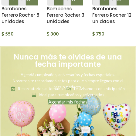
Bombones
Bombones
Bombones
Ferrero Rocher 8
Ferrero Rocher 3
Ferrero Rocher 12
Unidades
Unidades
Unidades
$
550
$
300
$
750
Nunca más te olvides de una
fecha importante
Agendá cumpleaños, aniversarios y fechas especiales.
Nosotros te recordamos antes para que siempre llegues con el
regalo perfecto.
Recordatorios automáticos
Te avisamos con anticipación
Ideal para cumpleaños y aniversarios
Agendar mis fechas