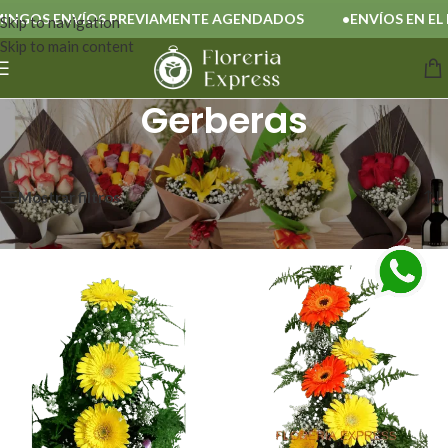
NGOS ENVÍOS PREVIAMENTE AGENDADOS
ENVÍOS EN EL D
Skip to navigation
Skip to main content
Gerberas
Inicio
/
Gerberas
Mostrando los 3 resultados
Mostrar filtros