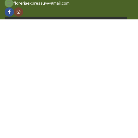
floreriaexpressuy@gmail.com