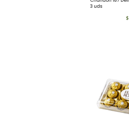
Chandon 187 Deli
3 uds
$