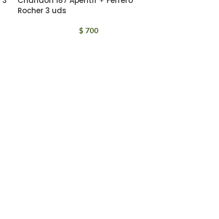
 3
Chandon 187 Aperitif + Ferrero
Rocher 3 uds
$
700