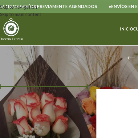
GOS ENVÍOS PREVIAMENTE AGENDADOS
ENVÍOS EN EL DÍ
Skip to navigation
Skip to main content
INICIO
C
FILTRAR POR PRECIO
Inicio
/
Bombones
Precio:
$ 300
—
$ 750
FILTRAR