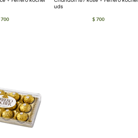
ce + Ferrero Rocher
Chandon 187 Rose + Ferrero Rocher
uds
700
$
700